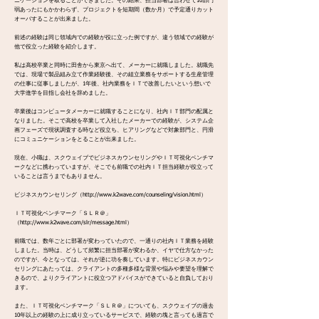
ニケーションを取ることができました。その結果、担当部署は合わせて10部門
弱あったにもかかわらず、プロジェクトを短期間（数か月）で予定通りカット
オーバすることが出来ました。
前述の経験は同じ領域内での経験が役に立った例ですが、違う領域での経験が
他で役立った経験を紹介します。
私は高校卒業と同時に田舎から東京へ出て、メーカーに就職しました。就職先
では、現場で製品組み立て作業経験後、その組立業務をサポートする生産管理
の仕事に従事しましたが、1年後、社内業務をＩＴで改善したいという想いで
大学進学を目指し会社を辞めました。
卒業後はコンピュータメーカーに就職することになり、社内ＩＴ部門の配属と
なりました。そこで高校を卒業して入社したメーカーでの経験が、システム企
画フェーズで現状調査する時など役立ち、ヒアリングなどで対象部門と、円滑
にコミュニケーションをとることが出来ました。
現在、小職は、スクウェイブでビジネスカウンセリングやＩＴ可視化ベンチマ
ークなどに携わっていますが、そこでも前職での社内ＩＴ担当経験が役立って
いることは言うまでもありません。
ビジネスカウンセリング（
http://www.k2wave.com/counseling/vision.html
）
ＩＴ可視化ベンチマーク「ＳＬＲ＠」
（
http://www.k2wave.com/slr/message.html
）
前職では、数年ごとに部署が変わっていたので、一通りの社内ＩＴ業務を経験
しました。当時は、どうして頻繁に担当部署が変わるか、イヤで仕方なかった
のですが、今となっては、それが逆に功を奏しています。特にビジネスカウン
セリングにあたっては、クライアントの多種多様な背景や悩みや要望を理解で
きるので、よりクライアントに役立つアドバイスができていると自負しており
ます。
また、ＩＴ可視化ベンチマーク「ＳＬＲ＠」についても、スクウェイブの過去
10年以上の経験の上に成り立っているサービスで、経験の塊と言っても過言で