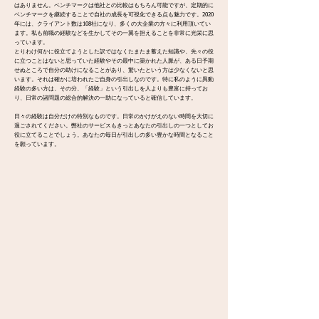
はありません。ベンチマークは他社との比較はもちろん可能ですが、定期的に
ベンチマークを継続することで自社の成長を可視化できる点も魅力です。2020
年には、クライアント数は108社になり、多くの大企業の方々に利用頂いてい
ます。私も前職の経験などを生かしてその一翼を担えることを非常に光栄に思
っています。
とりわけ何かに役立てようとした訳ではなくたまたま蓄えた知識や、先々の役
に立つことはないと思っていた経験やその最中に築かれた人脈が、ある日予期
せぬところで自分の助けになることがあり、驚いたという方は少なくないと思
います。それは確かに培われたご自身の引出しなのです。特に私のように異動
経験の多い方は、その分、「経験」という引出しを人よりも豊富に持ってお
り、日常の諸問題の総合的解決の一助になっていると確信しています。
日々の経験は自分だけの特別なものです。日常のかけがえのない時間を大切に
過ごされてください。弊社のサービスもきっとあなたの引出しの一つとしてお
役に立てることでしょう。あなたの毎日が引出しの多い豊かな時間となること
を願っています。