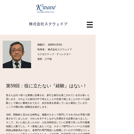
株式会社スクウェイブ
掲載日： 2020年2月5日
執筆者： 株式会社スクウェイブ
エグゼクティブ・ディレクター
渡部 三千雄
第59回：役に立たない『経験』はない！
皆さんは日々様々な業務に従事され、多忙な毎日を過ごされている方が多いと
思います。そのような毎日の中で考えたことや五感で感じることのすべては経
験として確かに蓄積されており、自分自身を形成していると確信しています。
ここで小職の拙い経験話を紹介します。
当時、間接材と言われる材料は、複数のスタッフ部門にてそれぞれの手順で調
達されていましたが、それらをＢＰＲしながら共通化する必要がありました。
そこで、大いに役に立ったのが、入社当時担当していた部署で培ったITの業務
知識と人脈でした。ＰＪ推進にあたっては、スタッフ部門のメンバーとの信頼
関係は構築済みであり、各部門の専門用語にも精通していたので円滑なコミュ