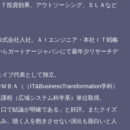
ＩＴ投資効果、アウトソーシング、ＳＬＡなど
ス株式会社入社。ＡＩエンジニア・本社ＩＴ戦略
年からガートナージャパンにて最年少リサーチデ
ウェイブ代表として独立。
（IT&BusinessTransformation学科）
士課程（広域システム科学系）単位取得。
り口で結論が明確である」と好評。またクイズ
込み、聴く人を飽きさせない演出も面白いと人