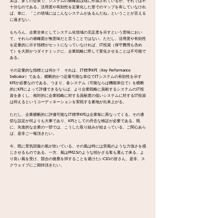
実は、多くの企業で、システムの俯瞰図は既に作成されているが、それでは不
十分なのである。活用度や有効性を定量化した形でのマップを有していなけれ
ば、単に、「この領域にはこんなシステムがあるんだね」ということが言える
に過ぎない。
もちろん、企業全体としてシステム化領域の充足度を示すという意味におい
て、それらの俯瞰図が無意味だと言うことではない。ただし、活用度や有効性
を定量的に示す指標がセットになっていなければ、IT投資（保守費用も含め
て）を大胆かつダイナミックに、企業戦略に即して変化させることは不可能で
ある。
その定量的な指標とは何か？ それは、IT標準KPI（Key Performance
Indicator）である。横断的かつ定量可能な単位でITシステムの有効性を示す
KPIが必要なのである。つまり、各システム（可能ならば機能単位で）を横断
的にKPIによって評価できるならば、より企業戦略に貢献するシステムのIT投
資を多くし、相対的に企業戦略に対する貢献度の低いシステムに対するIT投資
は抑えるというコーディネーションを実戦する素地が出来上がる。
ただし、企業横断的に評価可能なIT標準KPIは企業毎に異なってくる。その適
切な設定が何よりも大事であり、KPIとしての丹念な検証が必要である。既
に、先進的な企業の一部では、こうした取り組みが始まっている。ご関心あら
ば、是非ご一報頂きたい。
今、既に景気回復の風が吹いている。その風は時には突風のような力強さを感
じさせるものである。一方、風はPM2.5のような招かざる客も運んで来る。よ
り良い風を受け、競合の後塵を拝することを避けたいCIOの皆さん、是非、ス
クウェイブにご期待頂きたい。