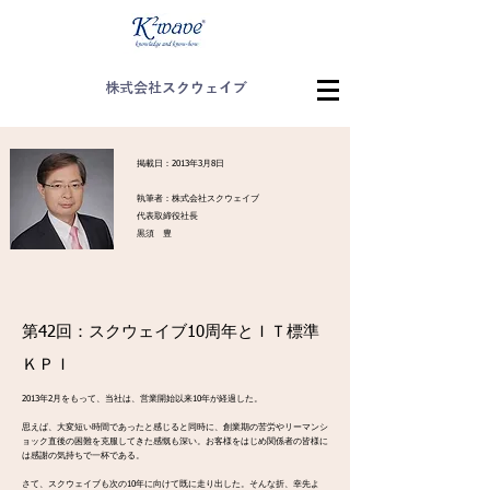
株式会社スクウェイブ
掲載日：2013年3月8日
執筆者：株式会社スクウェイブ
代表取締役社長
黒須 豊
第42回：スクウェイブ10周年とＩＴ標準
ＫＰＩ
2013年2月をもって、当社は、営業開始以来10年が経過した。
思えば、大変短い時間であったと感じると同時に、創業期の苦労やリーマンシ
ョック直後の困難を克服してきた感慨も深い。お客様をはじめ関係者の皆様に
は感謝の気持ちで一杯である。
さて、スクウェイブも次の10年に向けて既に走り出した。そんな折、幸先よ