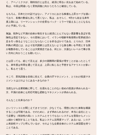
く、アベノミクスが、期待先行とは言え、経済に明るい光をあて始めている。
私は、今回は間違いなく景気回復に向かうだろうと確信している。
もちろん、日本だけの話ではない。アメリカにおける株価も上昇カーブを描い
ており、各種の数値も決して悪くない。私は、おそらく、4月から始まる来年
度上期には、リーマンショックの全景をバック・ミラーで捉えることになるも
のと予測している。
無論、戦争など不測の自体が発生すると経済にとんでもない悪影響を及ぼす危
険性は否定できない。その意味において、イランや朝鮮半島情勢が世界経済の
足を引っ張るようなことにならないことを祈るばかりである。とりわけ、日本
列島の周辺には、およそ近代国家とは言えないような振る舞いを平然とする国
が複数存在していることは大変残念である。何とか、大過ないレベルで事が良
い方向に向かうことを願いたい。
とは言っても、総じて言えば、多少の国際間の緊張が増すことがあったとして
も、来年度は年間を通じて言えば、上昇に転じると予想するアナリストが多い
し、私もそう思う。
そこで、景気回復を目前に控えて、企業のITマネジメント、とりわけ投資マネ
ジメントはどのようにあるべきなのか？
当然ながら企業戦略に即して、出遅れることのない攻めの投資が求められる一
方、不測の自体にも対応可能な柔軟なマネジメントが求められる。
そんなこと出来るのか？
というツッコミが聞こえてきそうだが、少なくても、理想に向けた体制を構築
することは可能である。そのために、まず求められるのが、本当に会社にとっ
て必要な（有効性の高い）システムとそうでもないシステムを普段からメッシ
ュ細かく峻別することである。私はシステム活用度マップ、あるいは、システ
ム有効性マップと呼んでいるが、そのような企業全体のシステム体型図を持つ
ことである。