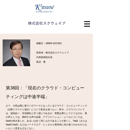
株式会社スクウェイブ
掲載日：2009年10月29日
執筆者：株式会社スクウェイブ
代表取締役社長
黒須 豊
第38回：「現在のクラウド・コンピュー
ティングは中途半端」
さて、今回は既に巷でバズワードになっているクラウド・コンピューティング
（以降クラウドと表記）について私見を述べたい。昨今、クラウドについて
は、諸説紛々、百花繚乱と言う感じであるが、実態は果たしてどうなのか。巷
の声としては、期待する声の反面、アプリケーション・レベルについては、
SaaSの焼き直しか、あるいは全く同じものであることが多いし、PaaS（または
HaaSやIaaS）などはハードウエア・レンタルと根本的に何が違うのかわからな
いという意見も少なくない。