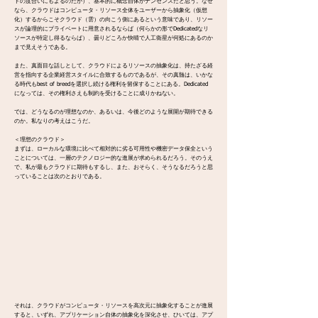
トの度合いにもよるのだが）、基本的に概念自体がナンセンスだと思う。なぜ
なら、クラウドはコンピュータ・リソース全体をユーザーから抽象化（仮想
化）するからこそクラウド（雲）の向こう側にあるという意味であり、リソー
スが論理的にプライベートに用意されるならば（何らかの形でDedicatedなリ
ソースが特定し得るならば）、曇りどころか快晴で人工衛星が何処にあるのか
まで見えそうである。
また、真面目な話しとして、クラウドによるリソースの抽象化は、持たざる経
営を指向する企業経営スタイルに合致するものであるが、その真髄は、いかな
る時代もbest of breedを選択し続ける権利を留保することにある。Dedicated
になっては、その権利さえも制約を受けることに成りかねない。
では、どうなるのが理想なのか、あるいは、今後どのような展開が期待できる
のか。私なりの考えはこうだ。
＜理想のクラウド＞
まずは、ローカルな環境に比べて相対的に劣る可用性や機密データ保全という
ことについては、一層のテクノロジー的な進展が求められるだろう。そのうえ
で、私が最もクラウドに期待もするし、また、おそらく、そうなるだろうと思
っていることは次のとおりである。
それは、クラウドがコンピュータ・リソースを高次元に抽象化することが進展
すると、いずれ、アプリケーション自体の抽象化を深化させ、ひいては、アプ