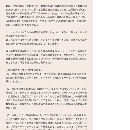
私は、今年の春から夏に掛けて、弊社顧客30社のITの責任者の方々と直接お話
をさせて頂き、クラウドに関する意見交換を実施してきた。訪問先の内訳は、
国内大手ユーザー企業のCIOクラスの方々、またはユーザー企業のITをメイン
で面倒見ているIS子会社の社長である。具体的に何処の企業かと言えば、弊社
SLR参加企業がその大半である。このような方々との対談において、明確に感
じたことは以下のとおりである。
１．ユーザーはクラウドの可能性を否定はしないが、未だにリサーチ・モード
の企業が大半である
２．ベンダーはサービスを開始しているとする企業も多いが、実態としては本
当に儲かるのか実は疑心暗鬼に感じている人が多い
以上の意見交換を踏まえつつ、私なりの私見を述べたい。ところで、今回私が
クラウドに関して述べる私見は、今現在の私見である。当然ながら、クラウド
自体も時間の経過と共に進化していくので、半年後の評価はその時点で変化す
ることがあり得る前提で以降をご覧頂きたい。
＜黒須豊のクラウドに対する私見＞
（1）現在言われる大半のクラウド・サービスは、従来のSaaSモデルなどその
ものか、部分的なリソースをレンタルモデルで貸し出すサービスの簡単な焼き
直しにすぎない。
（2）強いて特徴を挙げれば、WEBベース、つまり、特定のハードソフトを利
用せずにインターネット経由でインフラレベルからアプリレベルまでITサービ
スに必要なものほぼ全て（しかもディスクなどはある程度動的に）の提供を受
けることができる点を挙げることができるが、これも、従来（少なくても過去
数年前）から実現できたものを改めて再認識させたという意味以上の意義は見
当たらない。
（3）結論として、現在展開されるクラウドは従来のサービスと一線を画する
ような代物ではない。また課題も少なくはない。例えば、機密データを社外に
置きたくないという意見は一部の企業に根強いものが見られる。これに対して
は、プライベート・クラウドという概念もある。しかし、これは（プライベー