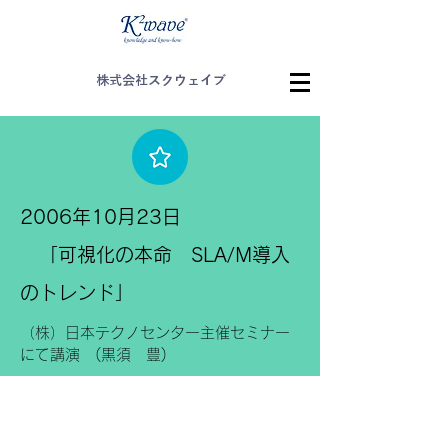
株式会社スクウェイブ
2006年10月23日
「可視化の本命 SLA/M導入
のトレンド」
（株）日本テクノセンター主催セミナー
にて講演 (黒須 豊)