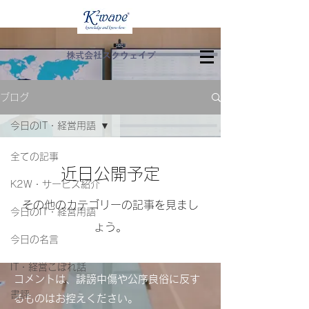
株式会社スクウェイブ
ブログ
今日のIT・経営用語
全ての記事
近日公開予定
K2W・サービス紹介
その他のカテゴリーの記事を見まし
今日のIT・経営用語
ょう。
今日の名言
IT・経営こぼれ話
コメントは、誹謗中傷や公序良俗に反す
書評
るものはお控えください。